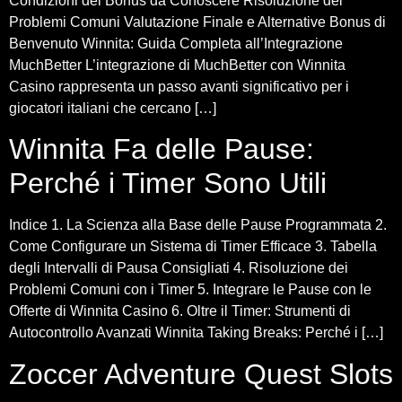
Condizioni del Bonus da Conoscere Risoluzione dei
Problemi Comuni Valutazione Finale e Alternative Bonus di
Benvenuto Winnita: Guida Completa all’Integrazione
MuchBetter L’integrazione di MuchBetter con Winnita
Casino rappresenta un passo avanti significativo per i
giocatori italiani che cercano […]
Winnita Fa delle Pause:
Perché i Timer Sono Utili
Indice 1. La Scienza alla Base delle Pause Programmata 2.
Come Configurare un Sistema di Timer Efficace 3. Tabella
degli Intervalli di Pausa Consigliati 4. Risoluzione dei
Problemi Comuni con i Timer 5. Integrare le Pause con le
Offerte di Winnita Casino 6. Oltre il Timer: Strumenti di
Autocontrollo Avanzati Winnita Taking Breaks: Perché i […]
Zoccer Adventure Quest Slots