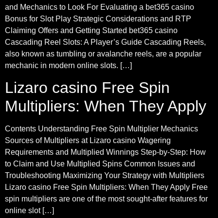
and Mechanics to Look For Evaluating a bet365 casino
Bonus for Slot Play Strategic Considerations and RTP
Claiming Offers and Getting Started bet365 casino
Cascading Reel Slots: A Player’s Guide Cascading Reels,
also known as tumbling or avalanche reels, are a popular
mechanic in modern online slots. […]
Lizaro casino Free Spin
Multipliers: When They Apply
Contents Understanding Free Spin Multiplier Mechanics
Sources of Multipliers at Lizaro casino Wagering
Requirements and Multiplied Winnings Step-by-Step: How
to Claim and Use Multiplied Spins Common Issues and
Troubleshooting Maximizing Your Strategy with Multipliers
Lizaro casino Free Spin Multipliers: When They Apply Free
spin multipliers are one of the most sought-after features for
online slot […]