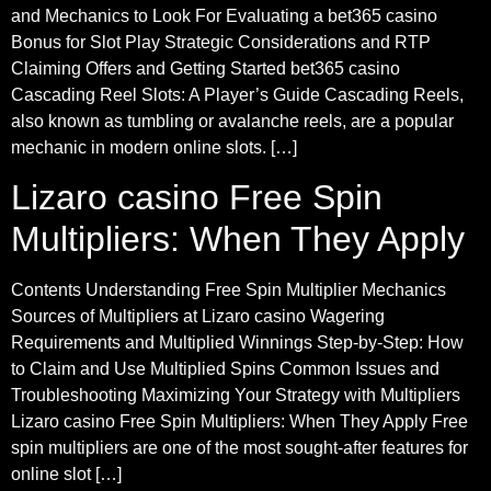
and Mechanics to Look For Evaluating a bet365 casino
Bonus for Slot Play Strategic Considerations and RTP
Claiming Offers and Getting Started bet365 casino
Cascading Reel Slots: A Player’s Guide Cascading Reels,
also known as tumbling or avalanche reels, are a popular
mechanic in modern online slots. […]
Lizaro casino Free Spin
Multipliers: When They Apply
Contents Understanding Free Spin Multiplier Mechanics
Sources of Multipliers at Lizaro casino Wagering
Requirements and Multiplied Winnings Step-by-Step: How
to Claim and Use Multiplied Spins Common Issues and
Troubleshooting Maximizing Your Strategy with Multipliers
Lizaro casino Free Spin Multipliers: When They Apply Free
spin multipliers are one of the most sought-after features for
online slot […]